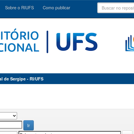
Sobre o RIUFS
Como publicar
al de Sergipe - RI/UFS