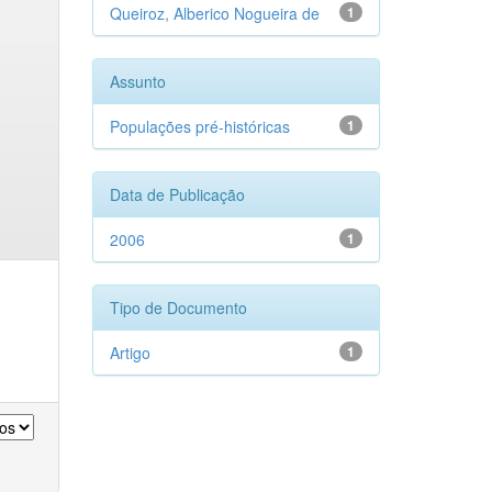
Queiroz, Alberico Nogueira de
1
Assunto
Populações pré-históricas
1
Data de Publicação
2006
1
Tipo de Documento
Artigo
1