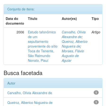
Conjunto de itens:
Data do
Título
Autor(es)
Tipo
documento
2006
Estudo tafonômico
Carvalho, Olívia
Artigo
de um
Alexandre de
;
sepultamento
Queiroz, Alberico
proveniente do sítio
Nogueira de
;
Toca do Tenente,
Moraes, Flávio
São Raimundo
Augusto de
Nonato, Piauí
Aguiar
Busca facetada
Autor
Carvalho, Olívia Alexandre de
1
Queiroz, Alberico Nogueira de
1