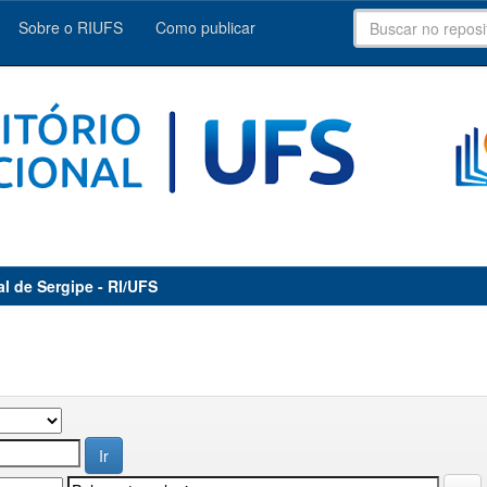
Sobre o RIUFS
Como publicar
al de Sergipe - RI/UFS