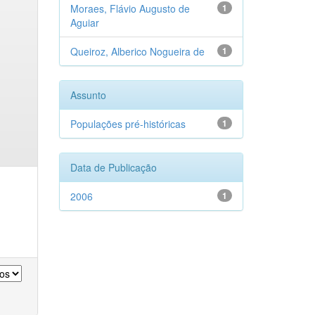
Moraes, Flávio Augusto de
1
Aguiar
Queiroz, Alberico Nogueira de
1
Assunto
Populações pré-históricas
1
Data de Publicação
2006
1