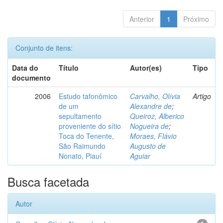
Anterior
1
Próximo
Conjunto de itens:
Data do
Título
Autor(es)
Tipo
documento
2006
Estudo tafonômico
Carvalho, Olívia
Artigo
de um
Alexandre de
;
sepultamento
Queiroz, Alberico
proveniente do sítio
Nogueira de
;
Toca do Tenente,
Moraes, Flávio
São Raimundo
Augusto de
Nonato, Piauí
Aguiar
Busca facetada
Autor