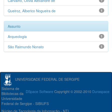
Carvalho, Olívia Alexandre de
1
Queiroz, Alberico Nogueira de
1
Assunto
Arqueologia
1
São Raimundo Nonato
1
UNIVERSIDADE FEDERAL DE SERGIPE
Sistema de
DSpace Software
Copyright © 2002-2010
Duraspace
Bibliotecas da
Universidade
Federal de Sergipe - SIBIUFS
Núcleo de Tecnologia da Informação - NTI