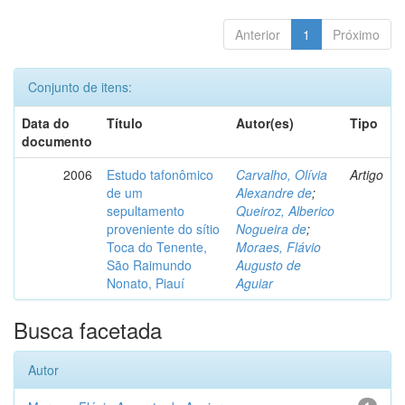
Anterior
1
Próximo
Conjunto de itens:
Data do
Título
Autor(es)
Tipo
documento
2006
Estudo tafonômico
Carvalho, Olívia
Artigo
de um
Alexandre de
;
sepultamento
Queiroz, Alberico
proveniente do sítio
Nogueira de
;
Toca do Tenente,
Moraes, Flávio
São Raimundo
Augusto de
Nonato, Piauí
Aguiar
Busca facetada
Autor