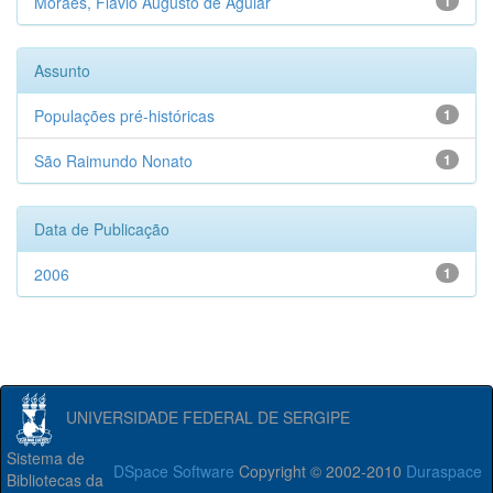
Moraes, Flávio Augusto de Aguiar
1
Assunto
Populações pré-históricas
1
São Raimundo Nonato
1
Data de Publicação
2006
1
UNIVERSIDADE FEDERAL DE SERGIPE
Sistema de
DSpace Software
Copyright © 2002-2010
Duraspace
Bibliotecas da