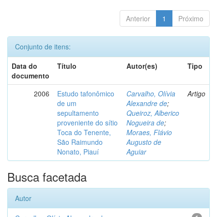
Anterior
1
Próximo
Conjunto de itens:
Data do
Título
Autor(es)
Tipo
documento
2006
Estudo tafonômico
Carvalho, Olívia
Artigo
de um
Alexandre de
;
sepultamento
Queiroz, Alberico
proveniente do sítio
Nogueira de
;
Toca do Tenente,
Moraes, Flávio
São Raimundo
Augusto de
Nonato, Piauí
Aguiar
Busca facetada
Autor