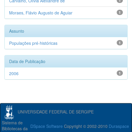
Carvalho, Olívia Alexandre de
1
Moraes, Flávio Augusto de Aguiar
1
Assunto
Populações pré-históricas
1
Data de Publicação
2006
1
UNIVERSIDADE FEDERAL DE SERGIPE
Sistema de
DSpace Software
Copyright © 2002-2010
Duraspace
Bibliotecas da