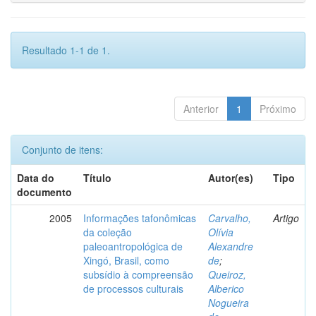
Resultado 1-1 de 1.
Anterior
1
Próximo
Conjunto de itens:
Data do
Título
Autor(es)
Tipo
documento
2005
Informações tafonômicas
Carvalho,
Artigo
da coleção
Olívia
paleoantropológica de
Alexandre
Xingó, Brasil, como
de
;
subsídio à compreensão
Queiroz,
de processos culturais
Alberico
Nogueira