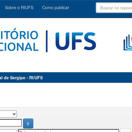
Sobre o RIUFS
Como publicar
al de Sergipe - RI/UFS