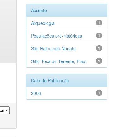
Assunto
Arqueologia
1
Populações pré-históricas
1
São Raimundo Nonato
1
Sítio Toca do Tenente, Piauí
1
Data de Publicação
2006
1