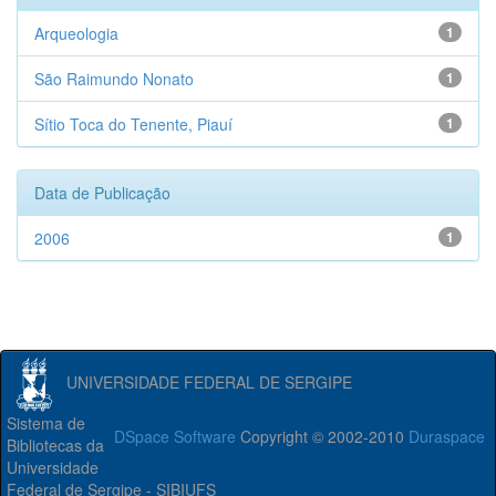
Arqueologia
1
São Raimundo Nonato
1
Sítio Toca do Tenente, Piauí
1
Data de Publicação
2006
1
UNIVERSIDADE FEDERAL DE SERGIPE
Sistema de
DSpace Software
Copyright © 2002-2010
Duraspace
Bibliotecas da
Universidade
Federal de Sergipe - SIBIUFS