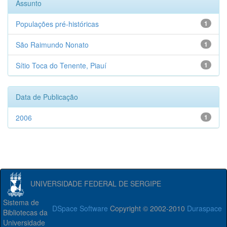
Assunto
Populações pré-históricas
1
São Raimundo Nonato
1
Sítio Toca do Tenente, Piauí
1
Data de Publicação
2006
1
UNIVERSIDADE FEDERAL DE SERGIPE
Sistema de
DSpace Software
Copyright © 2002-2010
Duraspace
Bibliotecas da
Universidade