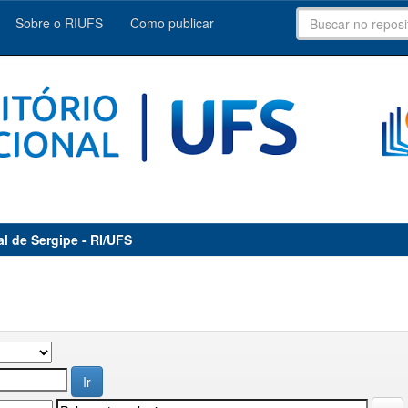
Sobre o RIUFS
Como publicar
al de Sergipe - RI/UFS