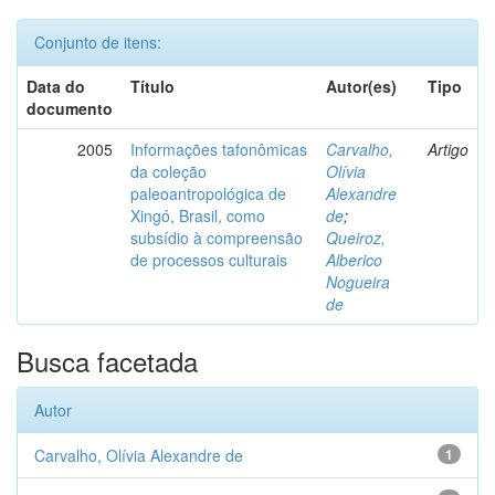
Conjunto de itens:
Data do
Título
Autor(es)
Tipo
documento
2005
Informações tafonômicas
Carvalho,
Artigo
da coleção
Olívia
paleoantropológica de
Alexandre
Xingó, Brasil, como
de
;
subsídio à compreensão
Queiroz,
de processos culturais
Alberico
Nogueira
de
Busca facetada
Autor
Carvalho, Olívia Alexandre de
1