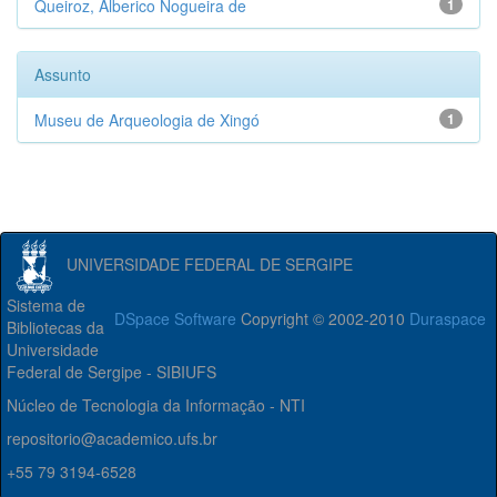
Queiroz, Alberico Nogueira de
1
Assunto
Museu de Arqueologia de Xingó
1
UNIVERSIDADE FEDERAL DE SERGIPE
Sistema de
DSpace Software
Copyright © 2002-2010
Duraspace
Bibliotecas da
Universidade
Federal de Sergipe - SIBIUFS
Núcleo de Tecnologia da Informação - NTI
repositorio@academico.ufs.br
+55 79 3194-6528