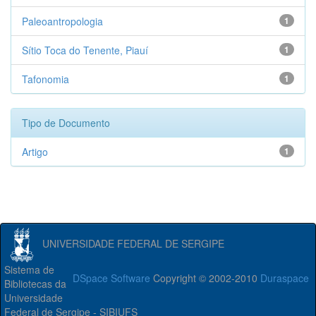
Paleoantropologia
1
Sítio Toca do Tenente, Piauí
1
Tafonomia
1
Tipo de Documento
Artigo
1
UNIVERSIDADE FEDERAL DE SERGIPE
Sistema de
DSpace Software
Copyright © 2002-2010
Duraspace
Bibliotecas da
Universidade
Federal de Sergipe - SIBIUFS