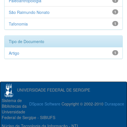
Paleoantropologia
1
São Raimundo Nonato
1
Tafonomia
1
Tipo de Documento
Artigo
1
UNIVERSIDADE FEDERAL DE SERGIPE
Sistema de
DSpace Software
Copyright © 2002-2010
Duraspace
Bibliotecas da
Universidade
Federal de Sergipe - SIBIUFS
Núcleo de Tecnologia da Informação - NTI