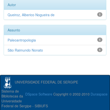
Autor
Queiroz, Alberico Nogueira de
1
Assunto
Paleoantropologia
1
São Raimundo Nonato
1
UNIVERSIDADE FEDERAL DE SERGIPE
Sistema de
DSpace Software
Copyright © 2002-2010
Duraspace
Bibliotecas da
Universidade
Federal de Sergipe - SIBIUFS