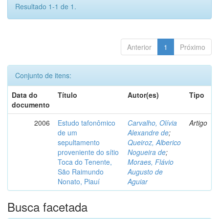
Resultado 1-1 de 1.
Anterior
1
Próximo
Conjunto de itens:
Data do
Título
Autor(es)
Tipo
documento
2006
Estudo tafonômico
Carvalho, Olívia
Artigo
de um
Alexandre de
;
sepultamento
Queiroz, Alberico
proveniente do sítio
Nogueira de
;
Toca do Tenente,
Moraes, Flávio
São Raimundo
Augusto de
Nonato, Piauí
Aguiar
Busca facetada