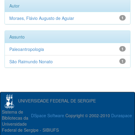
Autor
Moraes, Flávio Augusto de Aguiar
1
Assunto
Paleoantropologia
1
São Raimundo Nonato
1
UNIVERSIDADE FEDERAL DE SERGIPE
Sistema de
DSpace Software
Copyright © 2002-2010
Duraspace
Bibliotecas da
Universidade
Federal de Sergipe - SIBIUFS