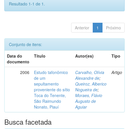
Resultado 1-1 de 1.
Anterior
1
Próximo
Conjunto de itens:
Data do
Título
Autor(es)
Tipo
documento
2006
Estudo tafonômico
Carvalho, Olívia
Artigo
de um
Alexandre de
;
sepultamento
Queiroz, Alberico
proveniente do sítio
Nogueira de
;
Toca do Tenente,
Moraes, Flávio
São Raimundo
Augusto de
Nonato, Piauí
Aguiar
Busca facetada