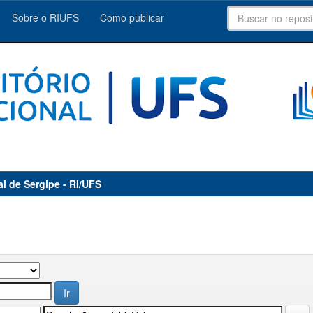
Sobre o RIUFS
Como publicar
al de Sergipe - RI/UFS