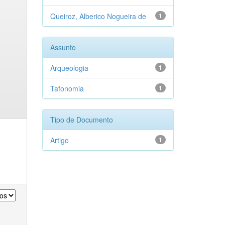
Queiroz, Alberico Nogueira de
1
Assunto
Arqueologia
1
Tafonomia
1
Tipo de Documento
Artigo
1