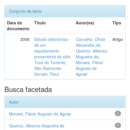
Conjunto de itens:
Data do
Título
Autor(es)
Tipo
documento
2006
Estudo tafonômico
Carvalho, Olívia
Artigo
de um
Alexandre de
;
sepultamento
Queiroz, Alberico
proveniente do sítio
Nogueira de
;
Toca do Tenente,
Moraes, Flávio
São Raimundo
Augusto de
Nonato, Piauí
Aguiar
Busca facetada
Autor
Moraes, Flávio Augusto de Aguiar
1
Queiroz, Alberico Nogueira de
1