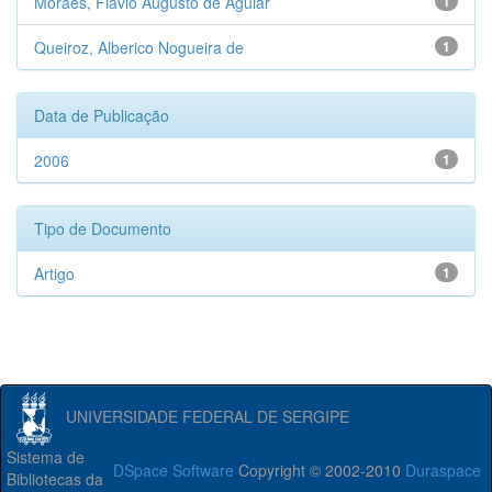
Moraes, Flávio Augusto de Aguiar
1
Queiroz, Alberico Nogueira de
1
Data de Publicação
2006
1
Tipo de Documento
Artigo
1
UNIVERSIDADE FEDERAL DE SERGIPE
Sistema de
DSpace Software
Copyright © 2002-2010
Duraspace
Bibliotecas da