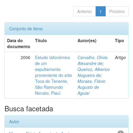
Anterior
1
Próximo
Conjunto de itens:
Data do
Título
Autor(es)
Tipo
documento
2006
Estudo tafonômico
Carvalho, Olívia
Artigo
de um
Alexandre de
;
sepultamento
Queiroz, Alberico
proveniente do sítio
Nogueira de
;
Toca do Tenente,
Moraes, Flávio
São Raimundo
Augusto de
Nonato, Piauí
Aguiar
Busca facetada
Autor