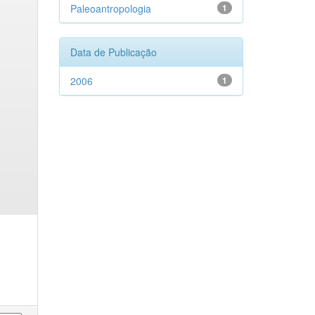
Paleoantropologia
1
Data de Publicação
2006
1