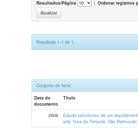
Resultados/Página
|
Ordenar registros 
Resultado 1-1 de 1.
Conjunto de itens:
Data do
Título
documento
2006
Estudo tafonômico de um sepultament
sítio Toca do Tenente, São Raimundo 