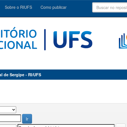
Sobre o RIUFS
Como publicar
al de Sergipe - RI/UFS