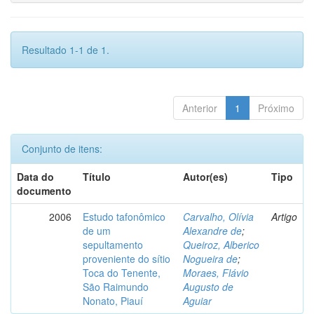
Resultado 1-1 de 1.
Anterior
1
Próximo
Conjunto de itens:
Data do
Título
Autor(es)
Tipo
documento
2006
Estudo tafonômico
Carvalho, Olívia
Artigo
de um
Alexandre de
;
sepultamento
Queiroz, Alberico
proveniente do sítio
Nogueira de
;
Toca do Tenente,
Moraes, Flávio
São Raimundo
Augusto de
Nonato, Piauí
Aguiar