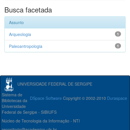
Busca facetada
Assunto
Arqueologia
1
Paleoantropologia
1
UNIVERSIDADE FEDERAL DE SERGIPE
Sistema de
DSpace Software
Copyright © 2002-2010
Duraspace
Bibliotecas da
Universidade
Federal de Sergipe - SIBIUFS
Núcleo de Tecnologia da Informação - NTI
repositorio@academico.ufs.br