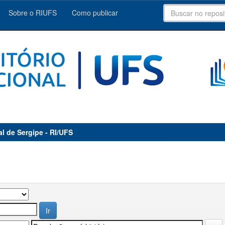
Sobre o RIUFS
Como publicar
al de Sergipe - RI/UFS