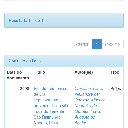
Resultado 1-1 de 1.
Anterior
1
Próximo
Conjunto de itens:
Data do
Título
Autor(es)
Tipo
documento
2006
Estudo tafonômico
Carvalho, Olívia
Artigo
de um
Alexandre de
;
sepultamento
Queiroz, Alberico
proveniente do sítio
Nogueira de
;
Toca do Tenente,
Moraes, Flávio
São Raimundo
Augusto de
Nonato, Piauí
Aguiar