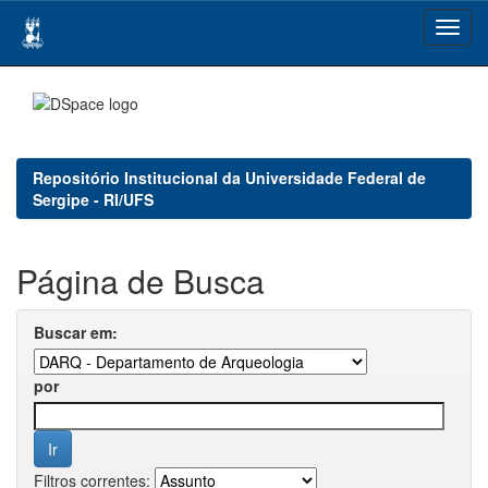
Skip
navigation
Repositório Institucional da Universidade Federal de
Sergipe - RI/UFS
Página de Busca
Buscar em:
por
Filtros correntes: