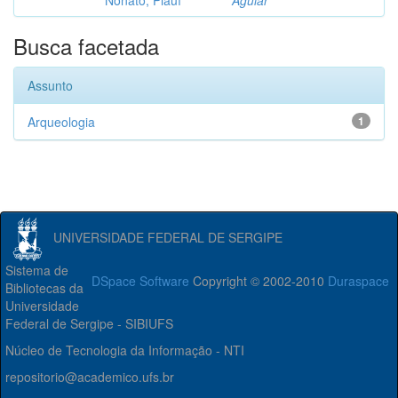
Nonato, Piauí
Aguiar
Busca facetada
Assunto
Arqueologia
1
UNIVERSIDADE FEDERAL DE SERGIPE
Sistema de
DSpace Software
Copyright © 2002-2010
Duraspace
Bibliotecas da
Universidade
Federal de Sergipe - SIBIUFS
Núcleo de Tecnologia da Informação - NTI
repositorio@academico.ufs.br