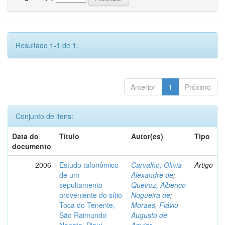
Resultado 1-1 de 1.
Anterior
1
Próximo
Conjunto de itens:
Data do
Título
Autor(es)
Tipo
documento
2006
Estudo tafonômico
Carvalho, Olívia
Artigo
de um
Alexandre de
;
sepultamento
Queiroz, Alberico
proveniente do sítio
Nogueira de
;
Toca do Tenente,
Moraes, Flávio
São Raimundo
Augusto de