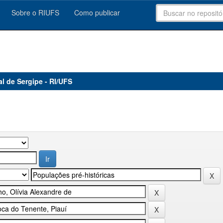
Sobre o RIUFS
Como publicar
al de Sergipe - RI/UFS