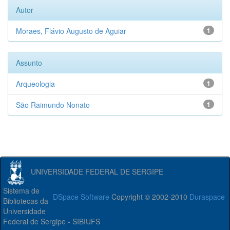
Autor
Moraes, Flávio Augusto de Aguiar
1
Assunto
Arqueologia
1
São Raimundo Nonato
1
UNIVERSIDADE FEDERAL DE SERGIPE
Sistema de
DSpace Software
Copyright © 2002-2010
Duraspace
Bibliotecas da
Universidade
Federal de Sergipe - SIBIUFS