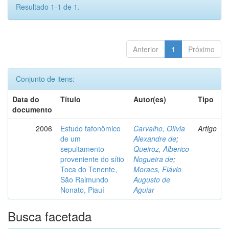
Resultado 1-1 de 1.
Anterior
1
Próximo
Conjunto de itens:
Data do
Título
Autor(es)
Tipo
documento
2006
Estudo tafonômico
Carvalho, Olívia
Artigo
de um
Alexandre de
;
sepultamento
Queiroz, Alberico
proveniente do sítio
Nogueira de
;
Toca do Tenente,
Moraes, Flávio
São Raimundo
Augusto de
Nonato, Piauí
Aguiar
Busca facetada