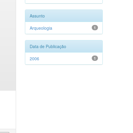
Assunto
Arqueologia
1
Data de Publicação
2006
1