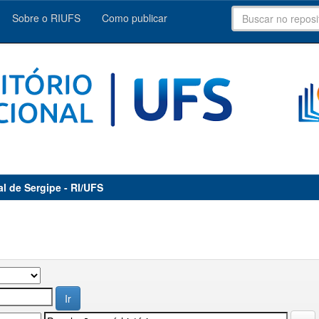
Sobre o RIUFS
Como publicar
al de Sergipe - RI/UFS