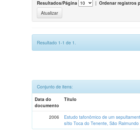
Resultados/Página
|
Ordenar registros 
Resultado 1-1 de 1.
Conjunto de itens:
Data do
Título
documento
2006
Estudo tafonômico de um sepultament
sítio Toca do Tenente, São Raimundo 