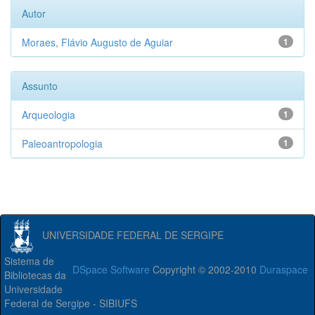
Autor
Moraes, Flávio Augusto de Aguiar
1
Assunto
Arqueologia
1
Paleoantropologia
1
UNIVERSIDADE FEDERAL DE SERGIPE
Sistema de
DSpace Software
Copyright © 2002-2010
Duraspace
Bibliotecas da
Universidade
Federal de Sergipe - SIBIUFS