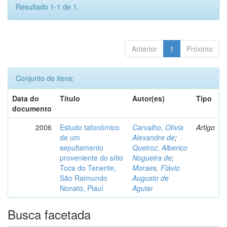
Resultado 1-1 de 1.
Anterior
1
Próximo
Conjunto de itens:
Data do
Título
Autor(es)
Tipo
documento
2006
Estudo tafonômico
Carvalho, Olívia
Artigo
de um
Alexandre de
;
sepultamento
Queiroz, Alberico
proveniente do sítio
Nogueira de
;
Toca do Tenente,
Moraes, Flávio
São Raimundo
Augusto de
Nonato, Piauí
Aguiar
Busca facetada