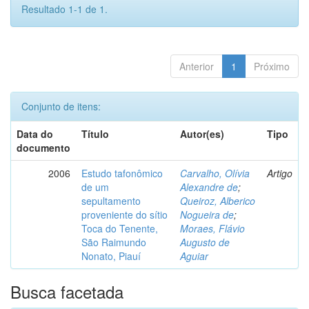
Resultado 1-1 de 1.
Anterior
1
Próximo
Conjunto de itens:
Data do
Título
Autor(es)
Tipo
documento
2006
Estudo tafonômico
Carvalho, Olívia
Artigo
de um
Alexandre de
;
sepultamento
Queiroz, Alberico
proveniente do sítio
Nogueira de
;
Toca do Tenente,
Moraes, Flávio
São Raimundo
Augusto de
Nonato, Piauí
Aguiar
Busca facetada