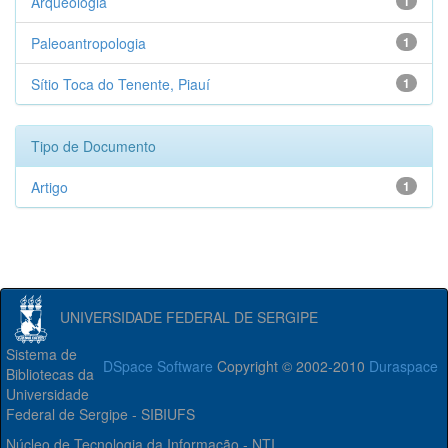
Arqueologia
1
Paleoantropologia
1
Sítio Toca do Tenente, Piauí
1
Tipo de Documento
Artigo
1
UNIVERSIDADE FEDERAL DE SERGIPE
Sistema de
DSpace Software
Copyright © 2002-2010
Duraspace
Bibliotecas da
Universidade
Federal de Sergipe - SIBIUFS
Núcleo de Tecnologia da Informação - NTI