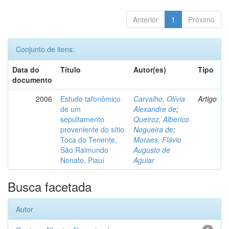
Anterior
1
Próximo
Conjunto de itens:
Data do
Título
Autor(es)
Tipo
documento
2006
Estudo tafonômico
Carvalho, Olívia
Artigo
de um
Alexandre de
;
sepultamento
Queiroz, Alberico
proveniente do sítio
Nogueira de
;
Toca do Tenente,
Moraes, Flávio
São Raimundo
Augusto de
Nonato, Piauí
Aguiar
Busca facetada
Autor