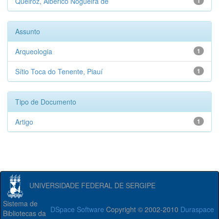
Queiroz, Alberico Nogueira de
1
Assunto
Arqueologia
1
Sítio Toca do Tenente, Piauí
1
Tipo de Documento
Artigo
1
UNIVERSIDADE FEDERAL DE SERGIPE
Sistema de
DSpace Software
Copyright © 2002-2010
Duraspace
Bibliotecas da