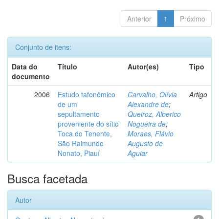
Anterior
1
Próximo
Conjunto de itens:
Data do
Título
Autor(es)
Tipo
documento
2006
Estudo tafonômico
Carvalho, Olívia
Artigo
de um
Alexandre de
;
sepultamento
Queiroz, Alberico
proveniente do sítio
Nogueira de
;
Toca do Tenente,
Moraes, Flávio
São Raimundo
Augusto de
Nonato, Piauí
Aguiar
Busca facetada
Autor