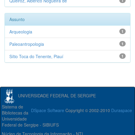
Queiroz, Alberico Nogueira de
1
Assunto
Arqueologia
1
Paleoantropologia
1
Sítio Toca do Tenente, Piauí
1
UNIVERSIDADE FEDERAL DE SERGIPE
Sistema de
DSpace Software
Copyright © 2002-2010
Duraspace
Bibliotecas da
Universidade
Federal de Sergipe - SIBIUFS
Núcleo de Tecnologia da Informação - NTI