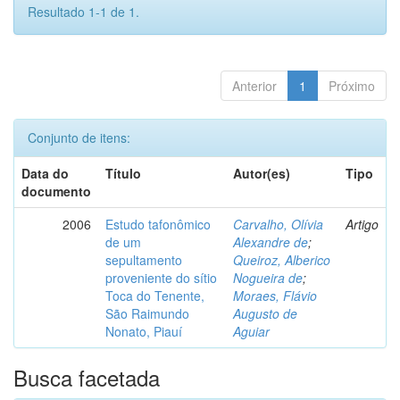
Resultado 1-1 de 1.
Anterior
1
Próximo
Conjunto de itens:
Data do
Título
Autor(es)
Tipo
documento
2006
Estudo tafonômico
Carvalho, Olívia
Artigo
de um
Alexandre de
;
sepultamento
Queiroz, Alberico
proveniente do sítio
Nogueira de
;
Toca do Tenente,
Moraes, Flávio
São Raimundo
Augusto de
Nonato, Piauí
Aguiar
Busca facetada