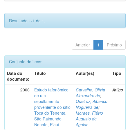
Resultado 1-1 de 1.
Anterior
1
Próximo
Conjunto de itens:
Data do
Título
Autor(es)
Tipo
documento
2006
Estudo tafonômico
Carvalho, Olívia
Artigo
de um
Alexandre de
;
sepultamento
Queiroz, Alberico
proveniente do sítio
Nogueira de
;
Toca do Tenente,
Moraes, Flávio
São Raimundo
Augusto de
Nonato, Piauí
Aguiar