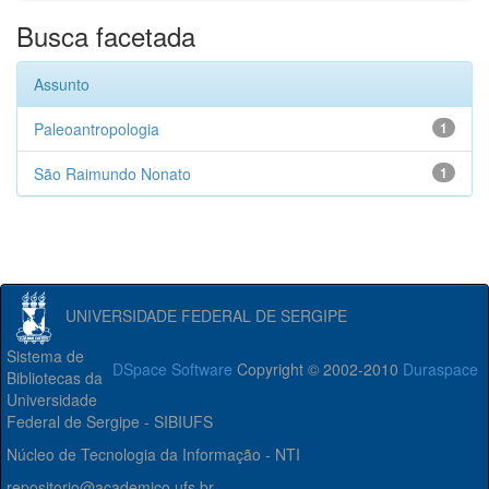
Busca facetada
Assunto
Paleoantropologia
1
São Raimundo Nonato
1
UNIVERSIDADE FEDERAL DE SERGIPE
Sistema de
DSpace Software
Copyright © 2002-2010
Duraspace
Bibliotecas da
Universidade
Federal de Sergipe - SIBIUFS
Núcleo de Tecnologia da Informação - NTI
repositorio@academico.ufs.br