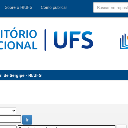
Sobre o RIUFS
Como publicar
al de Sergipe - RI/UFS