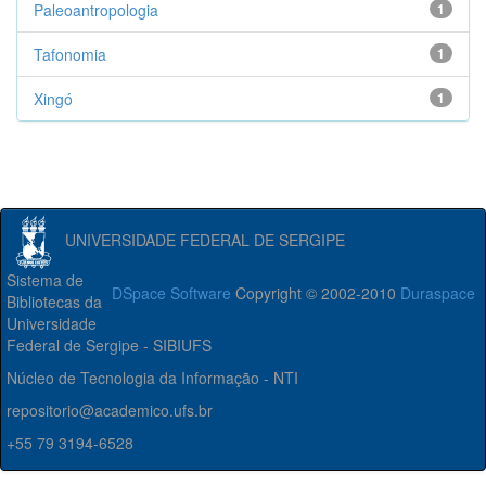
Paleoantropologia
1
Tafonomia
1
Xingó
1
UNIVERSIDADE FEDERAL DE SERGIPE
Sistema de
DSpace Software
Copyright © 2002-2010
Duraspace
Bibliotecas da
Universidade
Federal de Sergipe - SIBIUFS
Núcleo de Tecnologia da Informação - NTI
repositorio@academico.ufs.br
+55 79 3194-6528