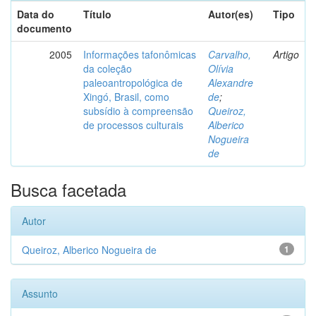
Data do
Título
Autor(es)
Tipo
documento
2005
Informações tafonômicas
Carvalho,
Artigo
da coleção
Olívia
paleoantropológica de
Alexandre
Xingó, Brasil, como
de
;
subsídio à compreensão
Queiroz,
de processos culturais
Alberico
Nogueira
de
Busca facetada
Autor
Queiroz, Alberico Nogueira de
1
Assunto