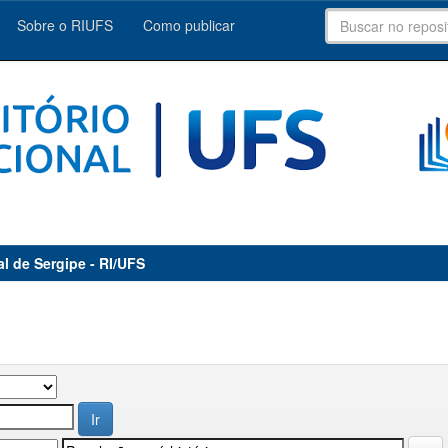
Sobre o RIUFS
Como publicar
al de Sergipe - RI/UFS