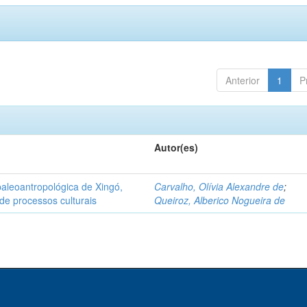
Anterior
1
P
Autor(es)
aleoantropológica de Xingó,
Carvalho, Olívia Alexandre de
;
de processos culturais
Queiroz, Alberico Nogueira de