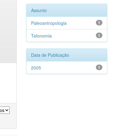
Assunto
Paleoantropologia
1
Tafonomia
1
Data de Publicação
2005
1