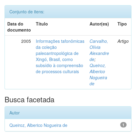
Conjunto de itens:
Data do
Título
Autor(es)
Tipo
documento
2005
Informações tafonômicas
Carvalho,
Artigo
da coleção
Olívia
paleoantropológica de
Alexandre
Xingó, Brasil, como
de
;
subsídio à compreensão
Queiroz,
de processos culturais
Alberico
Nogueira
de
Busca facetada
Autor
Queiroz, Alberico Nogueira de
1