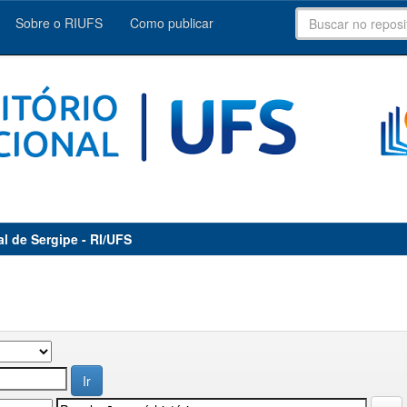
Sobre o RIUFS
Como publicar
al de Sergipe - RI/UFS