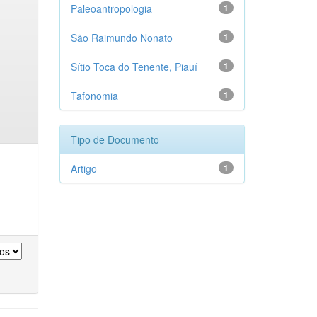
Paleoantropologia
1
São Raimundo Nonato
1
Sítio Toca do Tenente, Piauí
1
Tafonomia
1
Tipo de Documento
Artigo
1