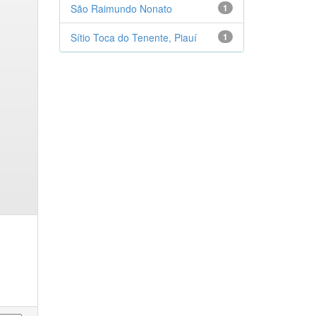
São Raimundo Nonato
1
Sítio Toca do Tenente, Piauí
1