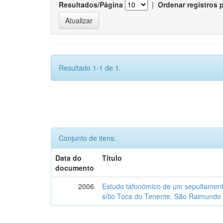
Resultados/Página
|
Ordenar registros 
Resultado 1-1 de 1.
Conjunto de itens:
Data do
Título
documento
2006
Estudo tafonômico de um sepultament
sítio Toca do Tenente, São Raimundo 