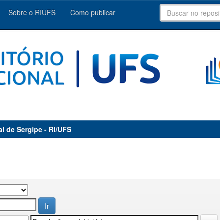
Sobre o RIUFS
Como publicar
al de Sergipe - RI/UFS