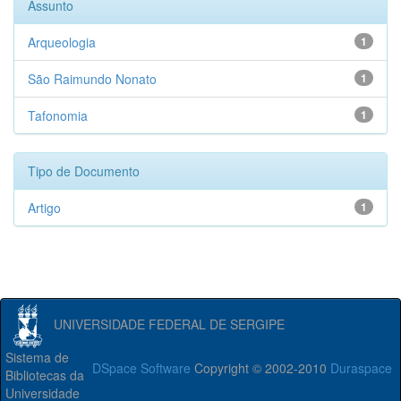
Assunto
Arqueologia
1
São Raimundo Nonato
1
Tafonomia
1
Tipo de Documento
Artigo
1
UNIVERSIDADE FEDERAL DE SERGIPE
Sistema de
DSpace Software
Copyright © 2002-2010
Duraspace
Bibliotecas da
Universidade