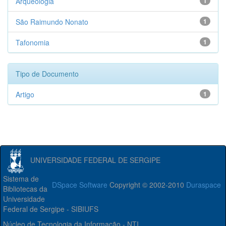
Arqueologia
1
São Raimundo Nonato
1
Tafonomia
1
Tipo de Documento
Artigo
1
UNIVERSIDADE FEDERAL DE SERGIPE
Sistema de
DSpace Software
Copyright © 2002-2010
Duraspace
Bibliotecas da
Universidade
Federal de Sergipe - SIBIUFS
Núcleo de Tecnologia da Informação - NTI