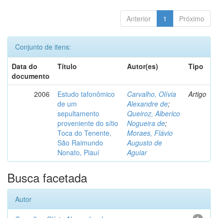
Anterior
1
Próximo
Conjunto de itens:
Data do
Título
Autor(es)
Tipo
documento
2006
Estudo tafonômico
Carvalho, Olívia
Artigo
de um
Alexandre de
;
sepultamento
Queiroz, Alberico
proveniente do sítio
Nogueira de
;
Toca do Tenente,
Moraes, Flávio
São Raimundo
Augusto de
Nonato, Piauí
Aguiar
Busca facetada
Autor