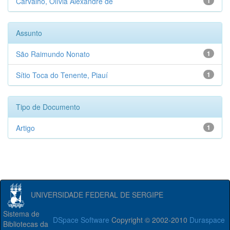
Carvalho, Olívia Alexandre de
1
Assunto
São Raimundo Nonato
1
Sítio Toca do Tenente, Piauí
1
Tipo de Documento
Artigo
1
UNIVERSIDADE FEDERAL DE SERGIPE
Sistema de
DSpace Software
Copyright © 2002-2010
Duraspace
Bibliotecas da