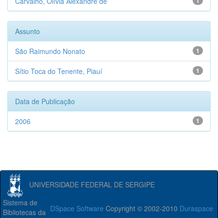
Carvalho, Olívia Alexandre de
1
Assunto
São Raimundo Nonato
1
Sítio Toca do Tenente, Piauí
1
Data de Publicação
2006
1
UNIVERSIDADE FEDERAL DE SERGIPE
Sistema de
DSpace Software
Copyright © 2002-2010
Duraspace
Bibliotecas da