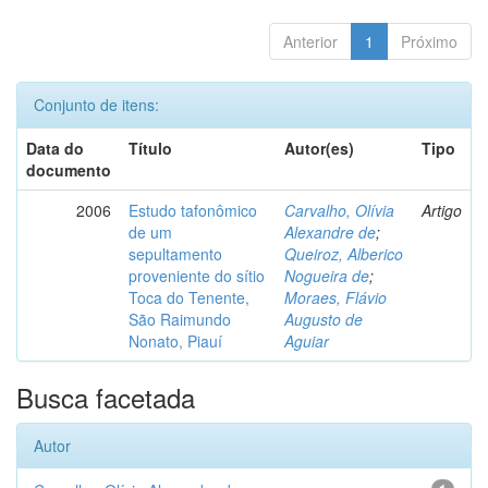
Anterior
1
Próximo
Conjunto de itens:
Data do
Título
Autor(es)
Tipo
documento
2006
Estudo tafonômico
Carvalho, Olívia
Artigo
de um
Alexandre de
;
sepultamento
Queiroz, Alberico
proveniente do sítio
Nogueira de
;
Toca do Tenente,
Moraes, Flávio
São Raimundo
Augusto de
Nonato, Piauí
Aguiar
Busca facetada
Autor