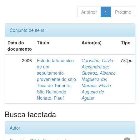
Anterior
1
Próximo
Conjunto de itens:
Data do
Título
Autor(es)
Tipo
documento
2006
Estudo tafonômico
Carvalho, Olívia
Artigo
de um
Alexandre de
;
sepultamento
Queiroz, Alberico
proveniente do sítio
Nogueira de
;
Toca do Tenente,
Moraes, Flávio
São Raimundo
Augusto de
Nonato, Piauí
Aguiar
Busca facetada
Autor