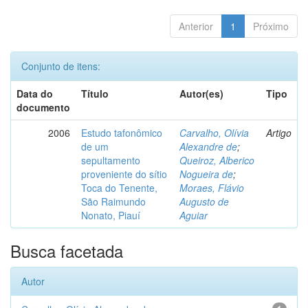
Anterior
1
Próximo
Conjunto de itens:
Data do
Título
Autor(es)
Tipo
documento
2006
Estudo tafonômico
Carvalho, Olívia
Artigo
de um
Alexandre de
;
sepultamento
Queiroz, Alberico
proveniente do sítio
Nogueira de
;
Toca do Tenente,
Moraes, Flávio
São Raimundo
Augusto de
Nonato, Piauí
Aguiar
Busca facetada
Autor