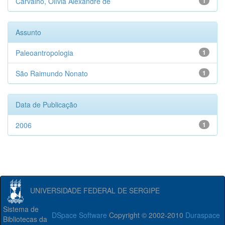
Carvalho, Olívia Alexandre de
1
Assunto
Paleoantropologia
1
São Raimundo Nonato
1
Data de Publicação
2006
1
UNIVERSIDADE FEDERAL DE SERGIPE
Sistema de
DSpace Software
Copyright © 2002-2010
Duraspace
Bibliotecas da