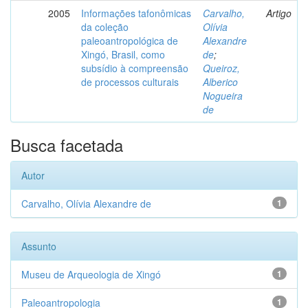
2005
Informações tafonômicas
Carvalho,
Artigo
da coleção
Olívia
paleoantropológica de
Alexandre
Xingó, Brasil, como
de
;
subsídio à compreensão
Queiroz,
de processos culturais
Alberico
Nogueira
de
Busca facetada
Autor
Carvalho, Olívia Alexandre de
1
Assunto
Museu de Arqueologia de Xingó
1
Paleoantropologia
1