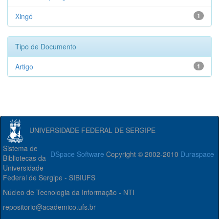
Xingó
1
Tipo de Documento
Artigo
1
UNIVERSIDADE FEDERAL DE SERGIPE
Sistema de
DSpace Software
Copyright © 2002-2010
Duraspace
Bibliotecas da
Universidade
Federal de Sergipe - SIBIUFS
Núcleo de Tecnologia da Informação - NTI
repositorio@academico.ufs.br