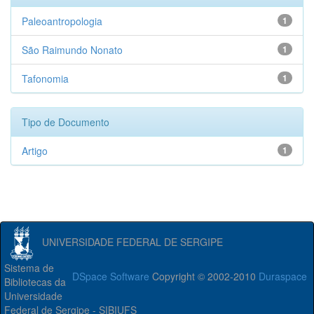
Paleoantropologia
1
São Raimundo Nonato
1
Tafonomia
1
Tipo de Documento
Artigo
1
UNIVERSIDADE FEDERAL DE SERGIPE
Sistema de
DSpace Software
Copyright © 2002-2010
Duraspace
Bibliotecas da
Universidade
Federal de Sergipe - SIBIUFS