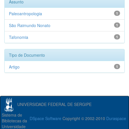
Assunto
Paleoantropologia
1
São Raimundo Nonato
1
Tafonomia
1
Tipo de Documento
Artigo
1
UNIVERSIDADE FEDERAL DE SERGIPE
Sistema de
DSpace Software
Copyright © 2002-2010
Duraspace
Bibliotecas da
Universidade