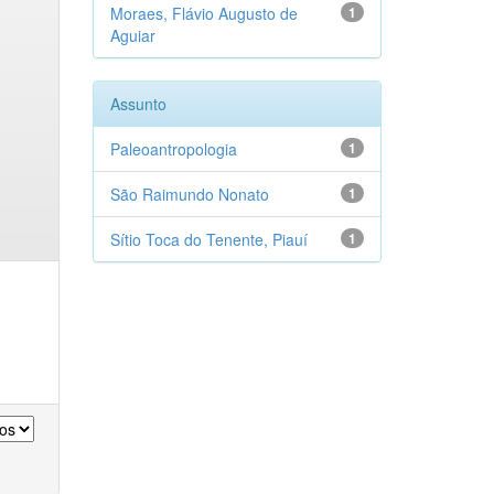
Moraes, Flávio Augusto de
1
Aguiar
Assunto
Paleoantropologia
1
São Raimundo Nonato
1
Sítio Toca do Tenente, Piauí
1