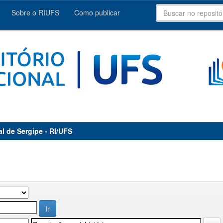
Sobre o RIUFS
Como publicar
al de Sergipe - RI/UFS